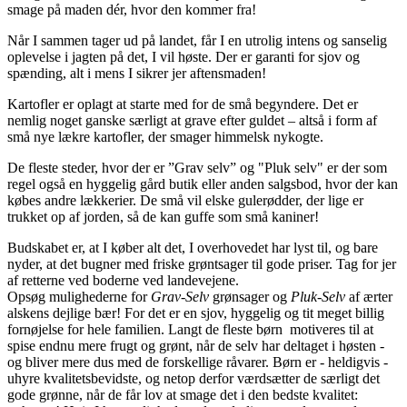
smage på maden dér, hvor den kommer fra!
Når I sammen tager ud på landet, får I en utrolig intens og sanselig
oplevelse i jagten på det, I vil høste. Der er garanti for sjov og
spænding, alt i mens I sikrer jer aftensmaden!
Kartofler er oplagt at starte med for de små begyndere. Det er
nemlig noget ganske særligt at grave efter guldet – altså i form af
små nye lækre kartofler, der smager himmelsk nykogte.
De fleste steder, hvor der er ”Grav selv” og "Pluk selv" er der som
regel også en hyggelig gård butik eller anden salgsbod, hvor der kan
købes andre lækkerier. De små vil elske gulerødder, der lige er
trukket op af jorden, så de kan guffe som små kaniner!
Budskabet er, at I køber alt det, I overhovedet har lyst til, og bare
nyder, at det bugner med friske grøntsager til gode priser. Tag for jer
af retterne ved boderne ved landevejene.
Opsøg mulighederne for
Grav-Selv
grønsager og
Pluk-Selv
af ærter
alskens dejlige bær! For det er en sjov, hyggelig og tit meget billig
fornøjelse for hele familien. Langt de fleste børn motiveres til at
spise endnu mere frugt og grønt, når de selv har deltaget i høsten -
og bliver mere dus med de forskellige råvarer. Børn er - heldigvis -
uhyre kvalitetsbevidste, og netop derfor værdsætter de særligt det
gode grønne, når de får lov at smage det i den bedste kvalitet: