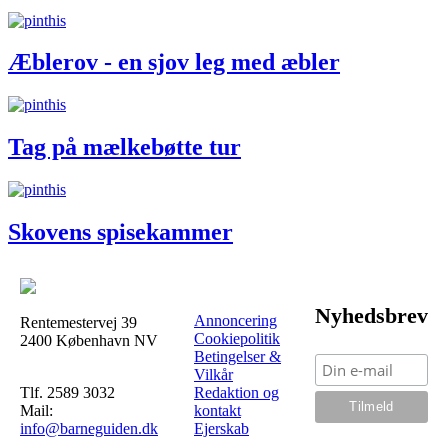
Æblerov - en sjov leg med æbler
Tag på mælkebøtte tur
Skovens spisekammer
Nyhedsbrev
Annoncering
Rentemestervej 39
Cookiepolitik
2400 København NV
Betingelser &
Vilkår
Tlf. 2589 3032
Redaktion og
Mail:
kontakt
info@barneguiden.dk
Ejerskab