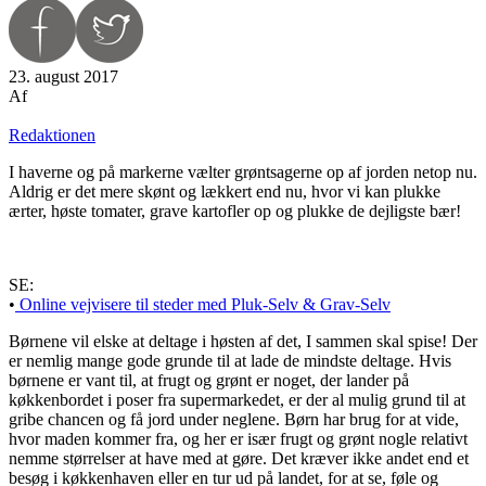
23. august 2017
Af
Redaktionen
I haverne og på markerne vælter grøntsagerne op af jorden netop nu.
Aldrig er det mere skønt og lækkert end nu, hvor vi kan plukke
ærter, høste tomater, grave kartofler op og plukke de dejligste bær!
SE:
•
Online vejvisere til steder med Pluk-Selv & Grav-Selv
Børnene vil elske at deltage i høsten af det, I sammen skal spise! Der
er nemlig mange gode grunde til at lade de mindste deltage. Hvis
børnene er vant til, at frugt og grønt er noget, der lander på
køkkenbordet i poser fra supermarkedet, er der al mulig grund til at
gribe chancen og få jord under neglene. Børn har brug for at vide,
hvor maden kommer fra, og her er især frugt og grønt nogle relativt
nemme størrelser at have med at gøre. Det kræver ikke andet end et
besøg i køkkenhaven eller en tur ud på landet, for at se, føle og