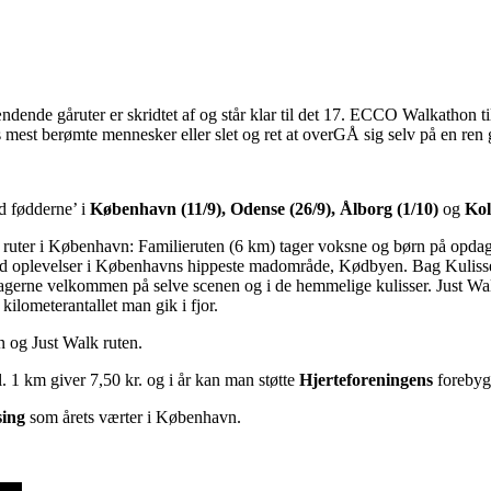
ende gåruter er skridtet af og står klar til det 17. ECCO Walkathon til
s mest berømte mennesker eller slet og ret at overGÅ sig selv på en ren 
d fødderne’ i
København (11/9), Odense (26/9), Ålborg (1/10)
og
Kol
lige ruter i København: Familieruten (6 km) tager voksne og børn på opd
od oplevelser i Københavns hippeste madområde, Kødbyen. Bag Kulisserne 
agerne velkommen på selve scenen og i de hemmelige kulisser. Just Walk
 kilometerantallet man gik i fjor.
n og Just Walk ruten.
l. 1 km giver 7,50 kr. og i år kan man støtte
Hjerteforeningens
forebygg
sing
som årets værter i København.