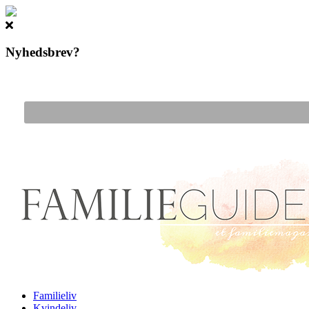
Nyhedsbrev?
Gå til hovedindhold
Familieliv
Kvindeliv