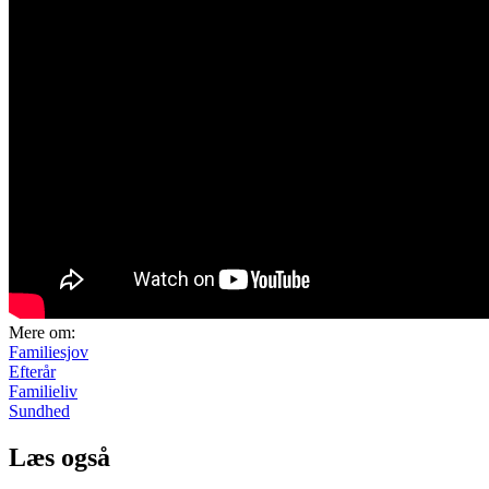
Mere om:
Familiesjov
Efterår
Familieliv
Sundhed
Læs også