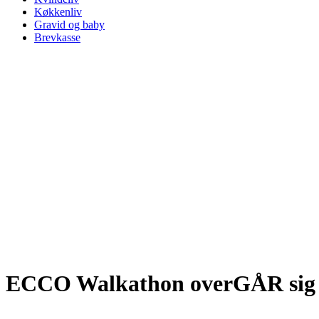
Køkkenliv
Gravid og baby
Brevkasse
ECCO Walkathon overGÅR sig 