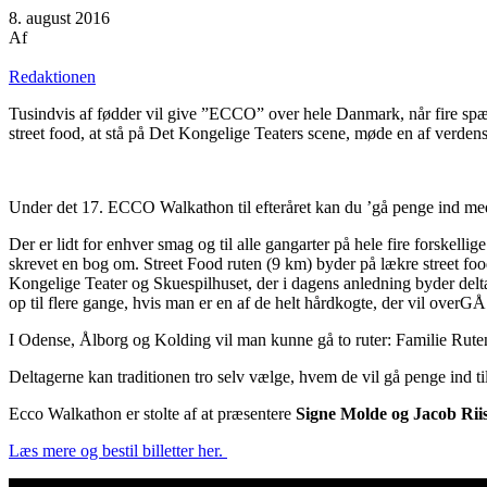
8. august 2016
Af
Redaktionen
Tusindvis af fødder vil give ”ECCO” over hele Danmark, når fire spænd
street food, at stå på Det Kongelige Teaters scene, møde en af verden
Under det 17. ECCO Walkathon til efteråret kan du ’gå penge ind me
Der er lidt for enhver smag og til alle gangarter på hele fire forskel
skrevet en bog om. Street Food ruten (9 km) byder på lækre street fo
Kongelige Teater og Skuespilhuset, der i dagens anledning byder delt
op til flere gange, hvis man er en af de helt hårdkogte, der vil overGÅ
I Odense, Ålborg og Kolding vil man kunne gå to ruter: Familie Rute
Deltagerne kan traditionen tro selv vælge, hvem de vil gå penge ind ti
Ecco Walkathon er stolte af at præsentere
Signe Molde og Jacob Rii
Læs mere og bestil billetter her.