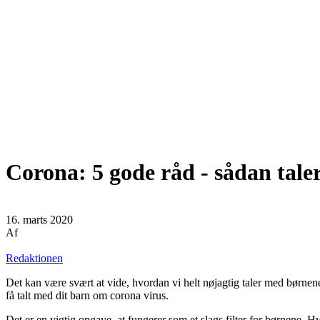
Corona: 5 gode råd - sådan tale
16. marts 2020
Af
Redaktionen
Det kan være svært at vide, hvordan vi helt nøjagtig taler med børnene
få talt med dit barn om corona virus.
Det er en vigtig opgave, at fungerer som et slags filter for børnene. Hv