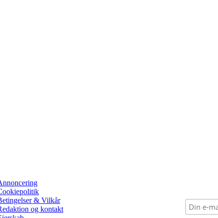
Annoncering
Cookiepolitik
Betingelser & Vilkår
Redaktion og kontakt
Ejerskab