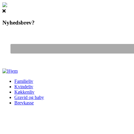
Nyhedsbrev?
Gå til hovedindhold
Familieliv
Kvindeliv
Køkkenliv
Gravid og baby
Brevkasse