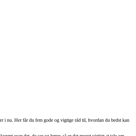
er i nu. Her får du fem gode og vigtige råd til, hvordan du bedst kan
skræmt over det, de ser og hører, så er det meget vigtigt at tale om