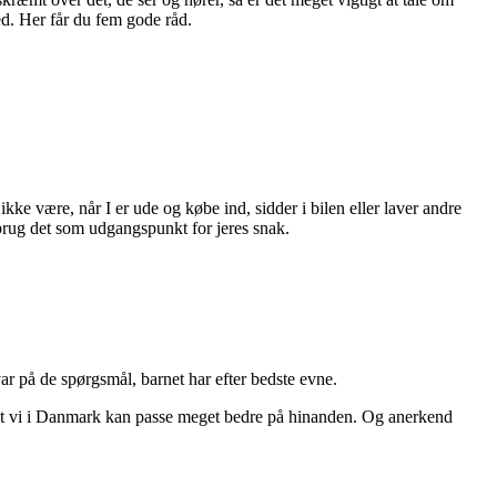
ed. Her får du fem gode råd.
ke være, når I er ude og købe ind, sidder i bilen eller laver andre
g brug det som udgangspunkt for jeres snak.
r på de spørgsmål, barnet har efter bedste evne.
or at vi i Danmark kan passe meget bedre på hinanden. Og anerkend