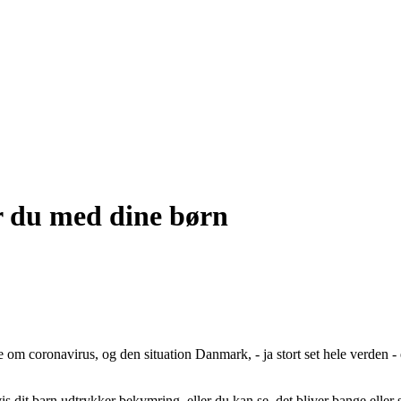
r du med dine børn
 om coronavirus, og den situation Danmark, - ja stort set hele verden - 
is dit barn udtrykker bekymring, eller du kan se, det bliver bange eller 