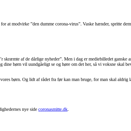
n for at modvirke ”den dumme corona-virus”. Vaske hænder, spritte dem af
i’r skræmte af de dårlige nyheder”. Men i dag er mediebilledet ganske a
og dine børn vil uundgåeligt se og høre om det her, så vi voksne skal b
vores børn. Og lidt af rådet fra før kan man bruge, for man skal aldrig 
ighedernes nye side
coronasmitte.dk
.