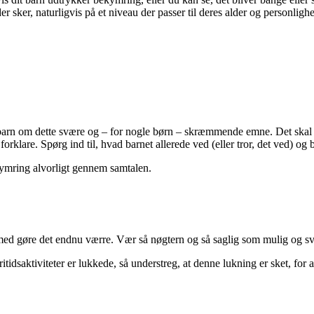
sker, naturligvis på et niveau der passer til deres alder og personligh
t barn om dette svære og – for nogle børn – skræmmende emne. Det skal ik
forklare. Spørg ind til, hvad barnet allerede ved (eller tror, det ved) o
kymring alvorligt gennem samtalen.
rmed gøre det endnu værre. Vær så nøgtern og så saglig som mulig og sva
itidsaktiviteter er lukkede, så understreg, at denne lukning er sket, f