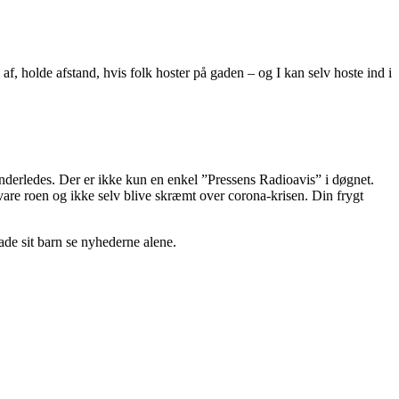
, holde afstand, hvis folk hoster på gaden – og I kan selv hoste ind i
nderledes. Der er ikke kun en enkel ”Pressens Radioavis” i døgnet.
evare roen og ikke selv blive skræmt over corona-krisen. Din frygt
lade sit barn se nyhederne alene.