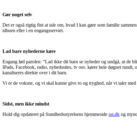
Gør noget selv
Det er også rigtig fint at tale om, hvad I kan gøre som familie samme
albuen eller i en engangsserviet.
Lad bare nyhederne køre
Engang lød parolen: ”Lad ikke dit barn se nyheder og undgå, at de bl
IPads, Facebook, radio, nyhedssites, tv osv. kører hele døgnet rundt, 
kanaliseres direkte over i dit barn.
Vi er de voksne, og vi skal kunne give ro og tryghed, når vi taler med 
Sidst, men ikke mindst
Hold dig opdateret på Sundhedsstyrelsens hjemmeside
sst.dk
og mynd