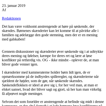
23. januar 2019
Af
Redaktionen
Det kan være voldsomt anstrengende at høre på søskende, der
skændes. Børnenes skænderier kan let komme til at påvirke alle i
familien og ødelægge den gode stemning, men der er en mening
med galskaben!
Gennem diskussioner og skænderier øver søskende sig i at udtrykke
deres mening og følelser, kæmpe for deres ret og lære at løse
konflikter på retfærdig vis. OG - ikke mindst - oplever de, at man
bliver gode venner igen.
I skænderier med kammeraterne holder børn lidt igen, de er
opmærksomme på de indbyrdes spilleregler, og skænderierne når
sjældent de højder, som de gør, når søskende skændes.
Søskendeflokken er ideel at øve sig i, for her ved man, at man er
elsket uanset, hvad der bliver sagt og gjort, så her kan man virkelig
få afprøvet nogle meninger.
Selvom det som forældre er anstrengende at befinde sig midt i denne
kampzone, er der altså fornuft i at lade børnene løse konflikterne på