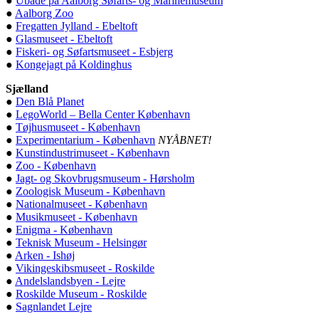
●
Ubåde på Aalborg Søfarts- og Marinemuseum
●
Aalborg Zoo
●
Fregatten Jylland - Ebeltoft
●
Glasmuseet - Ebeltoft
●
Fiskeri- og Søfartsmuseet - Esbjerg
●
Kongejagt på Koldinghus
Sjælland
●
Den Blå Planet
●
LegoWorld – Bella Center København
●
Tøjhusmuseet - København
●
Experimentarium - København
NYÅBNET!
●
Kunstindustrimuseet - København
●
Zoo - København
●
Jagt- og Skovbrugsmuseum - Hørsholm
●
Zoologisk Museum - København
●
Nationalmuseet - København
●
Musikmuseet - København
●
Enigma
- København
●
Teknisk Museum - Helsingør
●
Arken - Ishøj
●
Vikingeskibsmuseet - Roskilde
●
Andelslandsbyen - Lejre
●
Roskilde Museum - Roskilde
●
Sagnlandet Lejre