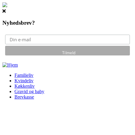
Nyhedsbrev?
Gå til hovedindhold
Familieliv
Kvindeliv
Køkkenliv
Gravid og baby
Brevkasse