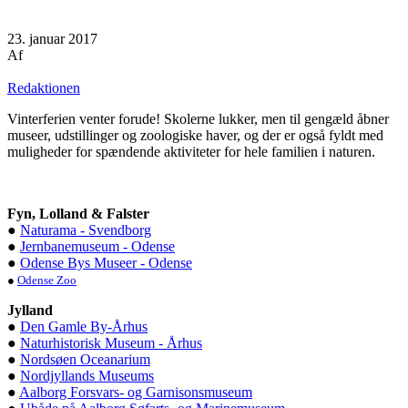
23. januar 2017
Af
Redaktionen
Vinterferien venter forude! Skolerne lukker, men til gengæld åbner
museer, udstillinger og zoologiske haver, og der er også fyldt med
muligheder for spændende aktiviteter for hele familien i naturen.
Fyn, Lolland & Falster
●
Naturama - Svendborg
●
Jernbanemuseum - Odense
●
Odense Bys Museer - Odense
●
Odense Zoo
Jylland
●
Den Gamle By-Århus
●
Naturhistorisk Museum - Århus
●
Nordsøen Oceanarium
●
Nordjyllands Museums
●
Aalborg Forsvars- og Garnisonsmuseum