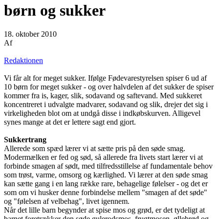
børn og sukker
18. oktober 2010
Af
Redaktionen
Vi får alt for meget sukker. Ifølge Fødevarestyrelsen spiser 6 ud af
10 børn for meget sukker - og over halvdelen af det sukker de spiser
kommer fra is, kager, slik, sodavand og saftevand. Med sukkeret
koncentreret i udvalgte madvarer, sodavand og slik, drejer det sig i
virkeligheden blot om at undgå disse i indkøbskurven. Alligevel
synes mange at det er lettere sagt end gjort.
Sukkertrang
Allerede som spæd lærer vi at sætte pris på den søde smag.
Modermælken er fed og sød, så allerede fra livets start lærer vi at
forbinde smagen af sødt, med tilfredsstillelse af fundamentale behov
som trøst, varme, omsorg og kærlighed. Vi lærer at den søde smag
kan sætte gang i en lang række rare, behagelige følelser - og det er
som om vi husker denne forbindelse mellem "smagen af det søde"
og "følelsen af velbehag", livet igennem.
Når det lille barn begynder at spise mos og grød, er det tydeligt at
barnet foretrækker den søde gulerodsmos, frugtmosen, øllebrød og