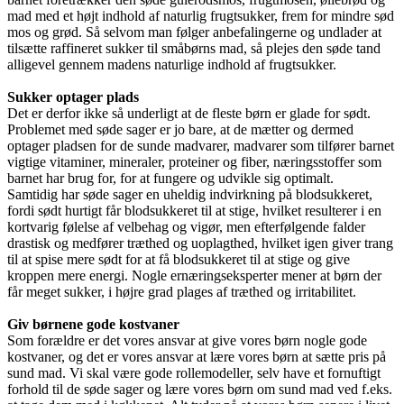
mad med et højt indhold af naturlig frugtsukker, frem for mindre sød
mos og grød. Så selvom man følger anbefalingerne og undlader at
tilsætte raffineret sukker til småbørns mad, så plejes den søde tand
alligevel gennem madens naturlige indhold af frugtsukker.
Sukker optager plads
Det er derfor ikke så underligt at de fleste børn er glade for sødt.
Problemet med søde sager er jo bare, at de mætter og dermed
optager pladsen for de sunde madvarer, madvarer som tilfører barnet
vigtige vitaminer, mineraler, proteiner og fiber, næringsstoffer som
barnet har brug for, for at fungere og udvikle sig optimalt.
Samtidig har søde sager en uheldig indvirkning på blodsukkeret,
fordi sødt hurtigt får blodsukkeret til at stige, hvilket resulterer i en
kortvarig følelse af velbehag og vigør, men efterfølgende falder
drastisk og medfører træthed og uoplagthed, hvilket igen giver trang
til at spise mere sødt for at få blodsukkeret til at stige og give
kroppen mere energi. Nogle ernæringseksperter mener at børn der
får meget sukker, i højre grad plages af træthed og irritabilitet.
Giv børnene gode kostvaner
Som forældre er det vores ansvar at give vores børn nogle gode
kostvaner, og det er vores ansvar at lære vores børn at sætte pris på
sund mad. Vi skal være gode rollemodeller, selv have et fornuftigt
forhold til de søde sager og lære vores børn om sund mad ved f.eks.