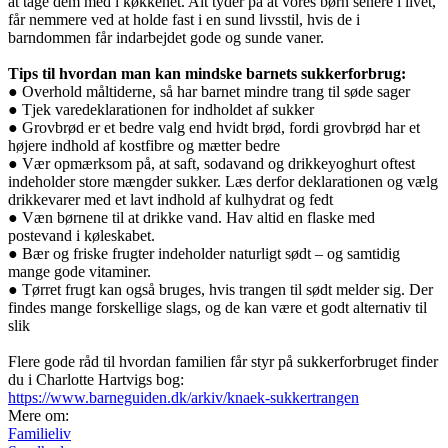
at tage dem med i køkkenet. Alt tyder på at vores børn senere i livet,
får nemmere ved at holde fast i en sund livsstil, hvis de i
barndommen får indarbejdet gode og sunde vaner.
Tips til hvordan man kan mindske barnets sukkerforbrug:
● Overhold måltiderne, så har barnet mindre trang til søde sager
● Tjek varedeklarationen for indholdet af sukker
● Grovbrød er et bedre valg end hvidt brød, fordi grovbrød har et
højere indhold af kostfibre og mætter bedre
● Vær opmærksom på, at saft, sodavand og drikkeyoghurt oftest
indeholder store mængder sukker. Læs derfor deklarationen og vælg
drikkevarer med et lavt indhold af kulhydrat og fedt
● Væn børnene til at drikke vand. Hav altid en flaske med
postevand i køleskabet.
● Bær og friske frugter indeholder naturligt sødt – og samtidig
mange gode vitaminer.
● Tørret frugt kan også bruges, hvis trangen til sødt melder sig. Der
findes mange forskellige slags, og de kan være et godt alternativ til
slik
Flere gode råd til hvordan familien får styr på sukkerforbruget finder
du i Charlotte Hartvigs bog:
https://www.barneguiden.dk/arkiv/knaek-sukkertrangen
Mere om:
Familieliv