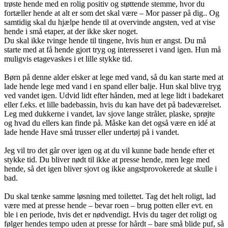
trøste hende med en rolig positiv og støttende stemme, hvor du
fortæller hende at alt er som det skal være – Mor passer på dig.. Og
samtidig skal du hjælpe hende til at overvinde angsten, ved at vise
hende i små etaper, at der ikke sker noget.
Du skal ikke tvinge hende til tingene, hvis hun er angst. Du må
starte med at få hende gjort tryg og interesseret i vand igen. Hun må
muligvis etagevaskes i et lille stykke tid.
Børn på denne alder elsker at lege med vand, så du kan starte med at
lade hende lege med vand i en spand eller balje. Hun skal blive tryg
ved vandet igen. Udvid lidt efter hånden, med at lege lidt i badekaret
eller f.eks. et lille badebassin, hvis du kan have det på badeværelset.
Leg med dukkerne i vandet, lav sjove lange stråler, plaske, sprøjte
og hvad du ellers kan finde på. Måske kan det også være en idé at
lade hende Have små trusser eller undertøj på i vandet.
Jeg vil tro det går over igen og at du vil kunne bade hende efter et
stykke tid. Du bliver nødt til ikke at presse hende, men lege med
hende, så det igen bliver sjovt og ikke angstprovokerede at skulle i
bad.
Du skal tænke samme løsning med toilettet. Tag det helt roligt, lad
være med at presse hende – bevar roen – brug potten eller evt. en
ble i en periode, hvis det er nødvendigt. Hvis du tager det roligt og
følger hendes tempo uden at presse for hårdt – bare små blide puf, så