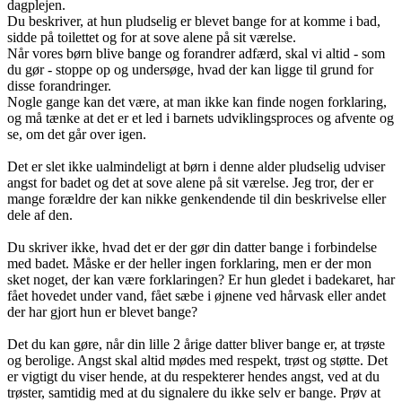
dagplejen.
Du beskriver, at hun pludselig er blevet bange for at komme i bad,
sidde på toilettet og for at sove alene på sit værelse.
Når vores børn blive bange og forandrer adfærd, skal vi altid - som
du gør - stoppe op og undersøge, hvad der kan ligge til grund for
disse forandringer.
Nogle gange kan det være, at man ikke kan finde nogen forklaring,
og må tænke at det er et led i barnets udviklingsproces og afvente og
se, om det går over igen.
Det er slet ikke ualmindeligt at børn i denne alder pludselig udviser
angst for badet og det at sove alene på sit værelse. Jeg tror, der er
mange forældre der kan nikke genkendende til din beskrivelse eller
dele af den.
Du skriver ikke, hvad det er der gør din datter bange i forbindelse
med badet. Måske er der heller ingen forklaring, men er der mon
sket noget, der kan være forklaringen? Er hun gledet i badekaret, har
fået hovedet under vand, fået sæbe i øjnene ved hårvask eller andet
der har gjort hun er blevet bange?
Det du kan gøre, når din lille 2 årige datter bliver bange er, at trøste
og berolige. Angst skal altid mødes med respekt, trøst og støtte. Det
er vigtigt du viser hende, at du respekterer hendes angst, ved at du
trøster, samtidig med at du signalere du ikke selv er bange. Prøv at