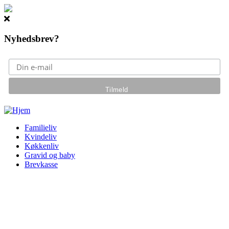
Nyhedsbrev?
Gå til hovedindhold
Familieliv
Kvindeliv
Køkkenliv
Gravid og baby
Brevkasse