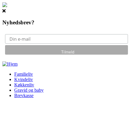
Nyhedsbrev?
Gå til hovedindhold
Familieliv
Kvindeliv
Køkkenliv
Gravid og baby
Brevkasse