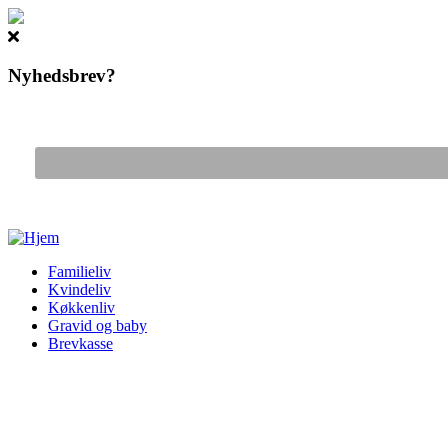
Nyhedsbrev?
Gå til hovedindhold
Familieliv
Kvindeliv
Køkkenliv
Gravid og baby
Brevkasse