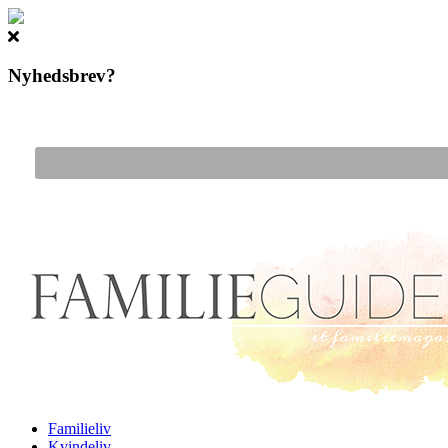
Nyhedsbrev?
Gå til hovedindhold
Familieliv
Kvindeliv