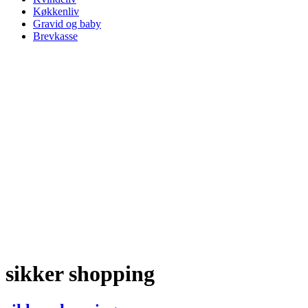
Køkkenliv
Gravid og baby
Brevkasse
sikker shopping