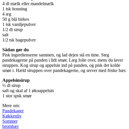
4 dl mælk eller mandelmælk
1 tsk honning
4 æg
50 g blå birkes
1 tsk vaniljepulver
1/2 dl sirup
salt
1/2 tsk bagepulver
Sådan gør du
Pisk ingredienserne sammen, og lad dejen stå en time. Steg
pandekagerne på panden i lidt smør. Læg folie over, mens du laver
siruppen. Kog sirup og appelsin ind på panden, og pisk det kolde
smør i. Hæld siruppen over pandekagerne, og server med friske bær.
Appelsinsirup
½ dl sirup
saft og skal af 1 økoappelsin
1 stor spsk smør
Mere om:
Pandekager
Køkkenliv
Sommer
brombær