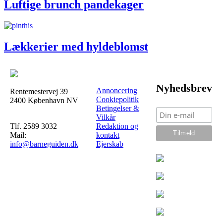
Luftige brunch pandekager
Lækkerier med hyldeblomst
Nyhedsbrev
Annoncering
Rentemestervej 39
Cookiepolitik
2400 København NV
Betingelser &
Vilkår
Tlf. 2589 3032
Redaktion og
Mail:
kontakt
info@barneguiden.dk
Ejerskab