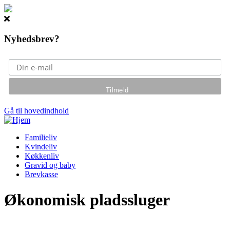
Nyhedsbrev?
Gå til hovedindhold
Familieliv
Kvindeliv
Køkkenliv
Gravid og baby
Brevkasse
Økonomisk pladssluger