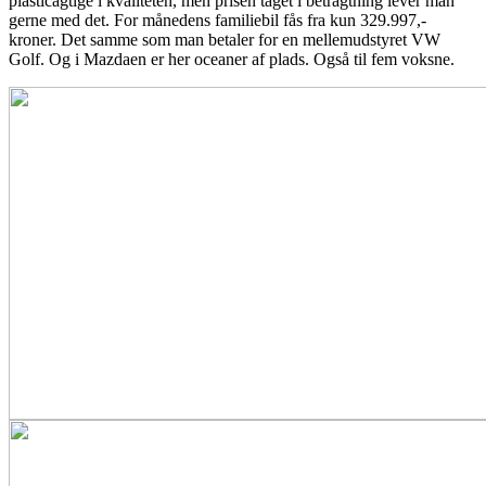
plasticagtige i kvaliteten, men prisen taget i betragtning lever man
gerne med det. For månedens familiebil fås fra kun 329.997,-
kroner. Det samme som man betaler for en mellemudstyret VW
Golf. Og i Mazdaen er her oceaner af plads. Også til fem voksne.