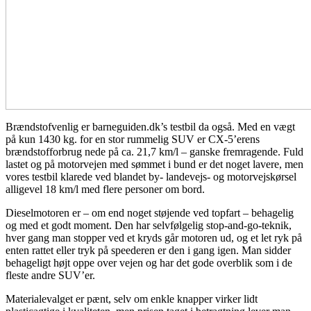
Brændstofvenlig er barneguiden.dk’s testbil da også. Med en vægt
på kun 1430 kg. for en stor rummelig SUV er CX-5’erens
brændstofforbrug nede på ca. 21,7 km/l – ganske fremragende. Fuld
lastet og på motorvejen med sømmet i bund er det noget lavere, men
vores testbil klarede ved blandet by- landevejs- og motorvejskørsel
alligevel 18 km/l med flere personer om bord.
Dieselmotoren er – om end noget støjende ved topfart – behagelig
og med et godt moment. Den har selvfølgelig stop-and-go-teknik,
hver gang man stopper ved et kryds går motoren ud, og et let ryk på
enten rattet eller tryk på speederen er den i gang igen. Man sidder
behageligt højt oppe over vejen og har det gode overblik som i de
fleste andre SUV’er.
Materialevalget er pænt, selv om enkle knapper virker lidt