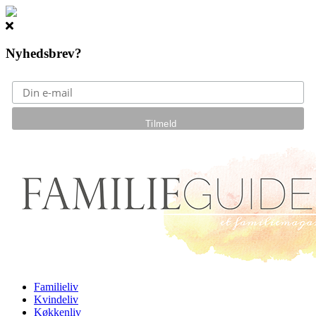
Nyhedsbrev?
Gå til hovedindhold
Familieliv
Kvindeliv
Køkkenliv