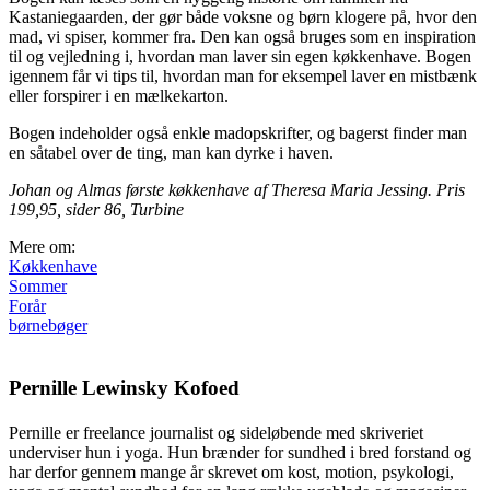
Kastaniegaarden, der gør både voksne og børn klogere på, hvor den
mad, vi spiser, kommer fra. Den kan også bruges som en inspiration
til og vejledning i, hvordan man laver sin egen køkkenhave. Bogen
igennem får vi tips til, hvordan man for eksempel laver en mistbænk
eller forspirer i en mælkekarton.
Bogen indeholder også enkle madopskrifter, og bagerst finder man
en såtabel over de ting, man kan dyrke i haven.
Johan og Almas første køkkenhave af Theresa Maria Jessing. Pris
199,95, sider 86, Turbine
Mere om:
Køkkenhave
Sommer
Forår
børnebøger
Pernille Lewinsky Kofoed
Pernille er freelance journalist og sideløbende med skriveriet
underviser hun i yoga. Hun brænder for sundhed i bred forstand og
har derfor gennem mange år skrevet om kost, motion, psykologi,