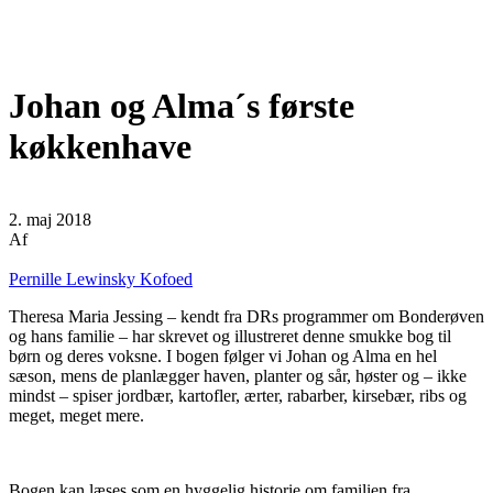
Johan og Alma´s første
køkkenhave
2. maj 2018
Af
Pernille Lewinsky Kofoed
Theresa Maria Jessing – kendt fra DRs programmer om Bonderøven
og hans familie – har skrevet og illustreret denne smukke bog til
børn og deres voksne. I bogen følger vi Johan og Alma en hel
sæson, mens de planlægger haven, planter og sår, høster og – ikke
mindst – spiser jordbær, kartofler, ærter, rabarber, kirsebær, ribs og
meget, meget mere.
Bogen kan læses som en hyggelig historie om familien fra