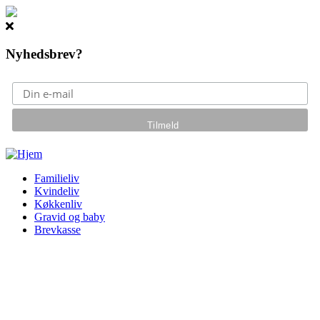
Nyhedsbrev?
Gå til hovedindhold
Familieliv
Kvindeliv
Køkkenliv
Gravid og baby
Brevkasse