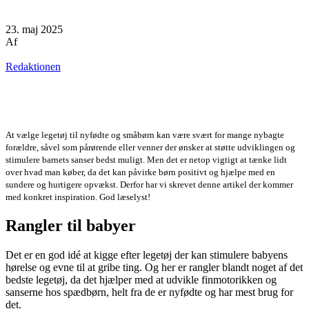
23. maj 2025
Af
Redaktionen
At vælge legetøj til nyfødte og småbørn kan være svært for mange nybagte
forældre, såvel som pårørende eller venner der ønsker at støtte udviklingen og
stimulere barnets sanser bedst muligt. Men det er netop vigtigt at tænke lidt
over hvad man køber, da det kan påvirke børn positivt og hjælpe med en
sundere og hurtigere opvækst. Derfor har vi skrevet denne artikel der kommer
med konkret inspiration. God læselyst!
Rangler til babyer
Det er en god idé at kigge efter legetøj der kan stimulere babyens
hørelse og evne til at gribe ting. Og her er rangler blandt noget af det
bedste legetøj, da det hjælper med at udvikle finmotorikken og
sanserne hos spædbørn, helt fra de er nyfødte og har mest brug for
det.