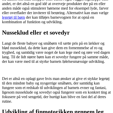
andet, er det altså en god idé at overveje produkter der på en eller
anden måde også stimulerer børnene med for eksempel lyde, farver
eller overflader der inviterer til berøring. Alternativt kan man vælge
legetøj til børn
der kan tilføjes barnevognen for at opnå en
kombination af funktion og udvikling.
Nusseklud eller et sovedyr
Langt de fleste babyer og småbørn vil sætte pris på en lækker og
blød nusseklud, da dette kan give dem en fornemmelse af ro og
tryghed, og samtidig være noget de kan lege med og røre ved dagen
lang. Til de lidt større børn kan et sovedyr fungere på samme måde,
der kan være med til at styrke barnets følelsesmæssige udvikling.
Det er altså en oplagt gave hvis man ønsker at give et stykke legetøj
til den mindste baby og nysgerrige småbørn, der samtidig kan
fungere som et redskab til udviklingen af barnets evner og fantasi,
ligesom nusseklude og sovedyr også fungerer som en konkret ting at
fokusere på ved sengetid, der hurtigt kan blive en fast del af deres
rutine.
Udvikling af finmotorikken gennem leg