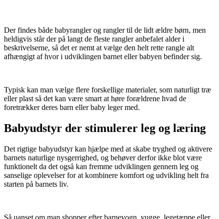
Der findes både babyrangler og rangler til de lidt ældre børn, men
heldigvis står der på langt de fleste rangler anbefalet alder i
beskrivelserne, så det er nemt at vælge den helt rette rangle alt
afhængigt af hvor i udviklingen barnet eller babyen befinder sig.
Typisk kan man vælge flere forskellige materialer, som naturligt træ
eller plast så det kan være smart at høre forældrene hvad de
foretrækker deres barn eller baby leger med.
Babyudstyr der stimulerer leg og læring
Det rigtige babyudstyr kan hjælpe med at skabe tryghed og aktivere
barnets naturlige nysgerrighed, og behøver derfor ikke blot være
funktionelt da det også kan fremme udviklingen gennem leg og
sanselige oplevelser for at kombinere komfort og udvikling helt fra
starten på barnets liv.
Så uanset om man shopper efter barnevogn, vugge, legetæppe eller