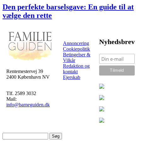
Den perfekte barselsgave: En guide til at
vælge den rette
Nyhedsbrev
Annoncering
Cookiepolitik
Betingelser &
Vilkår
Redaktion og
Rentemestervej 39
kontakt
2400 København NV
Ejerskab
Tlf. 2589 3032
Mail:
info@barneguiden.dk
Søg