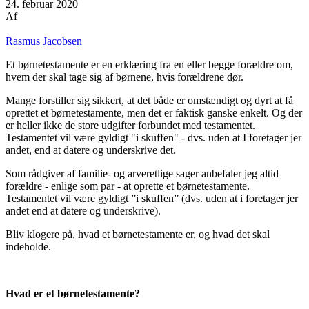
24. februar 2020
Af
Rasmus Jacobsen
Et børnetestamente er en erklæring fra en eller begge forældre om,
hvem der skal tage sig af børnene, hvis forældrene dør.
Mange forstiller sig sikkert, at det både er omstændigt og dyrt at få
oprettet et børnetestamente, men det er faktisk ganske enkelt. Og der
er heller ikke de store udgifter forbundet med testamentet.
Testamentet vil være gyldigt "i skuffen" - dvs. uden at I foretager jer
andet, end at datere og underskrive det.
Som rådgiver af familie- og arveretlige sager anbefaler jeg altid
forældre - enlige som par - at oprette et børnetestamente.
Testamentet vil være gyldigt ”i skuffen” (dvs. uden at i foretager jer
andet end at datere og underskrive).
Bliv klogere på, hvad et børnetestamente er, og hvad det skal
indeholde.
Hvad er et børnetestamente?