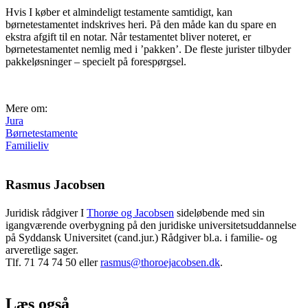
Hvis I køber et almindeligt testamente samtidigt, kan
børnetestamentet indskrives heri. På den måde kan du spare en
ekstra afgift til en notar. Når testamentet bliver noteret, er
børnetestamentet nemlig med i ’pakken’. De fleste jurister tilbyder
pakkeløsninger – specielt på forespørgsel.
Mere om:
Jura
Børnetestamente
Familieliv
Rasmus Jacobsen
Juridisk rådgiver I
Thorøe og Jacobsen
sideløbende med sin
igangværende overbygning på den juridiske universitetsuddannelse
på Syddansk Universitet (cand.jur.) Rådgiver bl.a. i familie- og
arveretlige sager.
Tlf. 71 74 74 50 eller
rasmus@thoroejacobsen.dk
.
Læs også