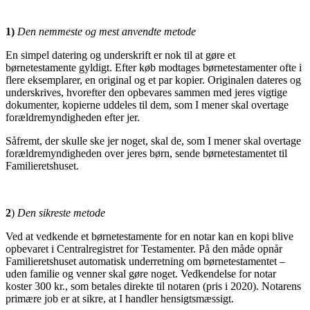
1)
Den nemmeste og mest anvendte metode
En simpel datering og underskrift er nok til at gøre et
børnetestamente gyldigt. Efter køb modtages børnetestamenter ofte i
flere eksemplarer, en original og et par kopier. Originalen dateres og
underskrives, hvorefter den opbevares sammen med jeres vigtige
dokumenter, kopierne uddeles til dem, som I mener skal overtage
forældremyndigheden efter jer.
Såfremt, der skulle ske jer noget, skal de, som I mener skal overtage
forældremyndigheden over jeres børn, sende børnetestamentet til
Familieretshuset.
2
)
Den sikreste metode
Ved at vedkende et børnetestamente for en notar kan en kopi blive
opbevaret i Centralregistret for Testamenter. På den måde opnår
Familieretshuset automatisk underretning om børnetestamentet –
uden familie og venner skal gøre noget. Vedkendelse for notar
koster 300 kr., som betales direkte til notaren (pris i 2020). Notarens
primære job er at sikre, at I handler hensigtsmæssigt.