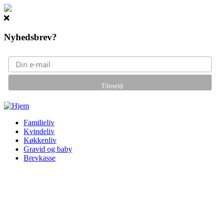
Nyhedsbrev?
Gå til hovedindhold
Familieliv
Kvindeliv
Køkkenliv
Gravid og baby
Brevkasse