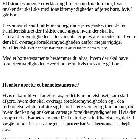
Et børnetestamente er erklæring fra jer som forældre om, hvad I
ønsker der skal ske med forældremyndigheden af jeres børn, hvis I
går bort.
I testamentet kan I uddybe og begrunde jeres ønske, men det er
Familieretshuset der i sidste ende afgør, hvem der skal ha
´ forældremyndigheden. I testamentet er jeres argumenter for, hvem
der skal overtage forældremyndigheden derfor meget vigtige.
Familieretshuset
handler naturligvis altid ud fra barnets tarv.
Med et børnetestamente bestemmer du altså, hvem der skal have
forældremyndigheden over dine børn, hvis du skulle gå bort.
Hvorfor oprette et børnetestamente?
Hvis et barn bliver forældreløs, er det Familieretshuset, som skal
afgøre, hvem der skal overtage forældremyndigheden og i den
forbindelse vil de forhøre sig blandt nære venner og familie om, om
hvem der kan og ønsker at varetage forældremyndigheden. Hvis der
er oprettet et børnetestamente får I naturligvis indflydelse, og det vil
vægte tungt.
Jo mere velbegrundet, jo mere har Familieretshuset at arbejde
med.