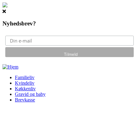
Nyhedsbrev?
Gå til hovedindhold
Familieliv
Kvindeliv
Køkkenliv
Gravid og baby
Brevkasse