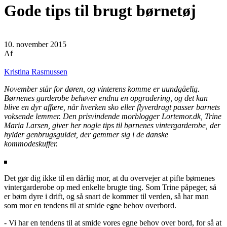
Gode tips til brugt børnetøj
10. november 2015
Af
Kristina Rasmussen
November står for døren, og vinterens komme er uundgåelig.
Børnenes garderobe behøver endnu en opgradering, og det kan
blive en dyr affære, når hverken sko eller flyverdragt passer barnets
voksende lemmer. Den prisvindende morblogger Lortemor.dk, Trine
Maria Larsen, giver her nogle tips til børnenes vintergarderobe, der
hylder genbrugsguldet, der gemmer sig i de danske
kommodeskuffer.
Det gør dig ikke til en dårlig mor, at du overvejer at pifte børnenes
vintergarderobe op med enkelte brugte ting. Som Trine påpeger, så
er børn dyre i drift, og så snart de kommer til verden, så har man
som mor en tendens til at smide egne behov overbord.
- Vi har en tendens til at smide vores egne behov over bord, for så at