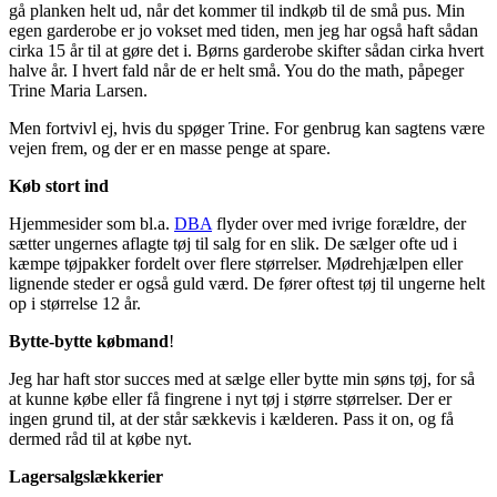
gå planken helt ud, når det kommer til indkøb til de små pus. Min
egen garderobe er jo vokset med tiden, men jeg har også haft sådan
cirka 15 år til at gøre det i. Børns garderobe skifter sådan cirka hvert
halve år. I hvert fald når de er helt små. You do the math, påpeger
Trine Maria Larsen.
Men fortvivl ej, hvis du spøger Trine. For genbrug kan sagtens være
vejen frem, og der er en masse penge at spare.
Køb stort ind
Hjemmesider som bl.a.
DBA
flyder over med ivrige forældre, der
sætter ungernes aflagte tøj til salg for en slik. De sælger ofte ud i
kæmpe tøjpakker fordelt over flere størrelser. Mødrehjælpen eller
lignende steder er også guld værd. De fører oftest tøj til ungerne helt
op i størrelse 12 år.
Bytte-bytte købmand
!
Jeg har haft stor succes med at sælge eller bytte min søns tøj, for så
at kunne købe eller få fingrene i nyt tøj i større størrelser. Der er
ingen grund til, at der står sækkevis i kælderen. Pass it on, og få
dermed råd til at købe nyt.
Lagersalgslækkerier