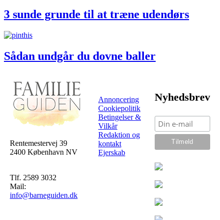
3 sunde grunde til at træne udendørs
Sådan undgår du dovne baller
Nyhedsbrev
Annoncering
Cookiepolitik
Betingelser &
Vilkår
Redaktion og
Rentemestervej 39
kontakt
2400 København NV
Ejerskab
Tlf. 2589 3032
Mail:
info@barneguiden.dk