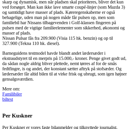
skarp og dynamisk, men når pladsen skal prioriteres, bliver det kun
ved forsøget. Man kan ikke lave smarte coupé-linjer (som Mazda 3)
og samtidigt have masser af plads. Køreregenskaberne er også
behagelige, uden man på nogen måde får pulsen op, men som
familiebil har Nissans tilbagevenden i Golf-klassen fingeren på
pulsen med de vigtige familieelementer som sikkerhed, økonomi og
masser af plads.
Nissan Pulsar fås fra 209.900 (Visia 115 hk. benzin) og op til
327.900 (Tekna 110 hk. diesel).
Barneguidens testmodel havde blandt andet lædersæder i
ekstraudstyret til en merpris på 15.000,- kroner. Penge givet godt ud,
da sådan nogle aldrig bliver plettede, nemt tørres af for de smås
fedtfingre, is og andet, der konstant sætter aftryk på stofsæder. Og
lædersæder får altid bilen til at virke frisk og ubrugt, som igen højner
gensalgsværdien.
Mere om:
Familibiler
biltest
Per Kuskner
Per Kuskner er vores faste bilanmelder og tilknyttede journalist.