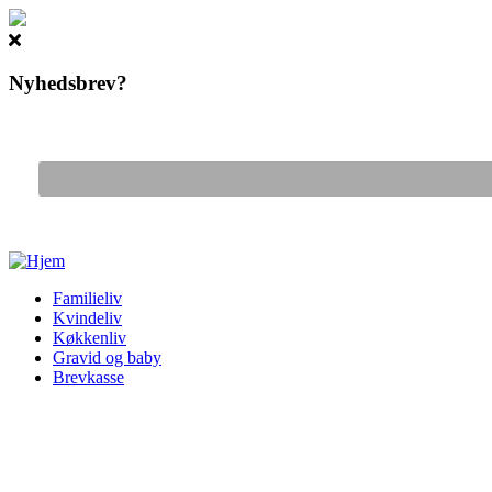
Nyhedsbrev?
Gå til hovedindhold
Familieliv
Kvindeliv
Køkkenliv
Gravid og baby
Brevkasse