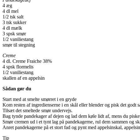
4 æg
4 dl mel
1/2 tsk salt
3 tsk sukker
4 dl mælk
3 spsk smør
1/2 vaniliestang
smør til stegning
Creme
4 dl. Creme Fraiche 38%
4 spsk flormelis
1/2 vaniliestang
skallen af en appelsin
Sådan gør du
Start med at smelte smørret i en gryde
Kom resten af ingredienserne i en skål eller blender og pisk det godt
Tilsæt det smeltede smør undervejs.
Bag tynde pandekager af dejen og lad dem køle lidt af, mens du pisker
Smør cremen ud i et tynt lag på pandekagerne, rul dem sammen og sk
Anret pandekagerne på et stort fad og pynt med appelsinskal, appelsinfi
Tip